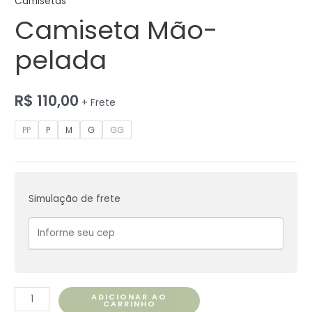
Camisetas
Camiseta Mão-
pelada
R$
110,00
+ Frete
PP
P
M
G
GG
Simulação de frete
ADICIONAR AO
CARRINHO