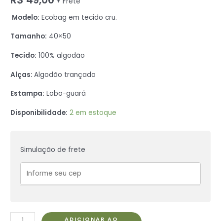
+ Frete
Modelo:
Ecobag em tecido cru.
Tamanho:
40×50
Tecido:
100% algodão
Alças:
Algodão trançado
Estampa:
Lobo-guará
Disponibilidade:
2 em estoque
Simulação de frete
ADICIONAR AO