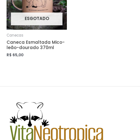
ESGOTADO
Canecas
Caneca Esmaltada Mico-
leão-dourado 370ml
R$
65,00