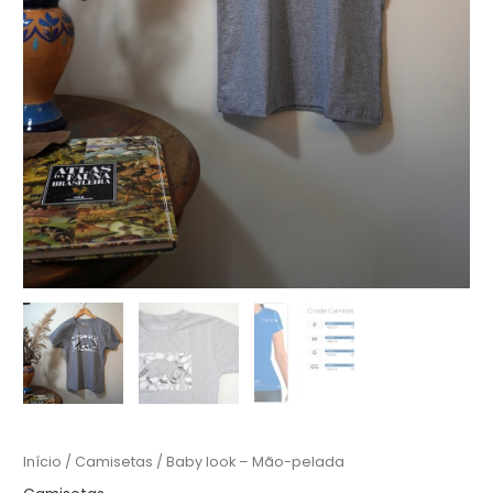
Início
/
Camisetas
/ Baby look – Mão-pelada