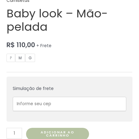
Camisetas
Baby look – Mão-
pelada
R$
110,00
+ Frete
P
M
G
Simulação de frete
ADICIONAR AO
CARRINHO